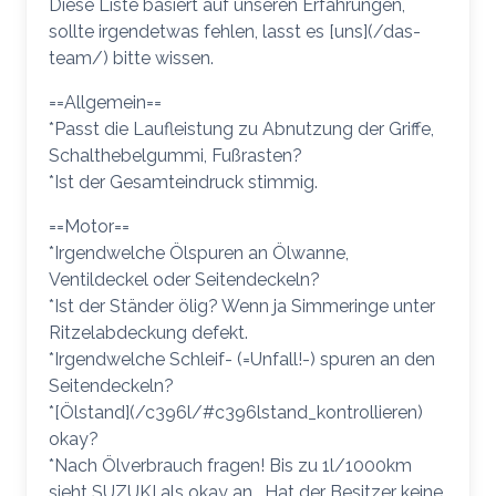
Diese Liste basiert auf unseren Erfahrungen,
sollte irgendetwas fehlen, lasst es [uns](/das-
team/) bitte wissen.
==Allgemein==
*Passt die Laufleistung zu Abnutzung der Griffe,
Schalthebelgummi, Fußrasten?
*Ist der Gesamteindruck stimmig.
==Motor==
*Irgendwelche Ölspuren an Ölwanne,
Ventildeckel oder Seitendeckeln?
*Ist der Ständer ölig? Wenn ja Simmeringe unter
Ritzelabdeckung defekt.
*Irgendwelche Schleif- (=Unfall!-) spuren an den
Seitendeckeln?
*[Ölstand](/c396l/#c396lstand_kontrollieren)
okay?
*Nach Ölverbrauch fragen! Bis zu 1l/1000km
sieht SUZUKI als okay an… Hat der Besitzer keine