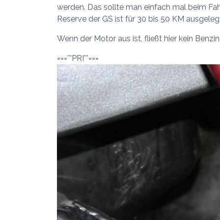
werden. Das sollte man einfach mal beim Fah
Reserve der GS ist für 30 bis 50 KM ausgeleg
Wenn der Motor aus ist, fließt hier kein Benzin
==='''PRI'''===