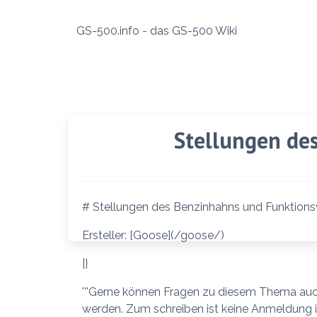
Zum
Inhalt
GS-500.info - das GS-500 Wiki
springen
Stellungen de
# Stellungen des Benzinhahns und Funktion
Ersteller: [Goose](/goose/)
|}
'''Gerne können Fragen zu diesem Thema auch
werden. Zum schreiben ist keine Anmeldung 