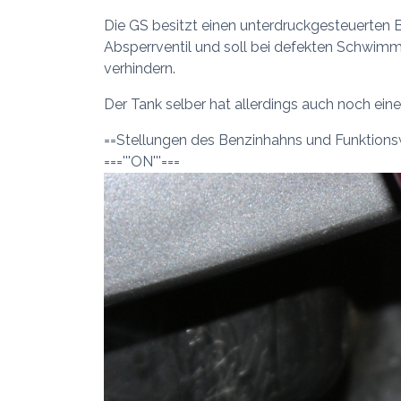
Die GS besitzt einen unterdruckgesteuerten B
Absperrventil und soll bei defekten Schwimm
verhindern.
Der Tank selber hat allerdings auch noch eine
==Stellungen des Benzinhahns und Funktion
==='''ON'''===