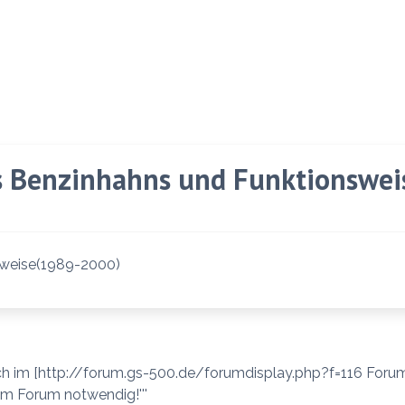
s Benzinhahns und Funktionswe
sweise(1989-2000)
 im [http://forum.gs-500.de/forumdisplay.php?f=116 Forum] 
im Forum notwendig!'''