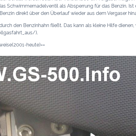
ne das Schwimmernadelventil als Absperrung für das Benzin. Is
Benzin direkt über den Überlauf wieder aus dem Vergaser hin
 durch den Benzinhahn fließt. Das kann als kleine Hilfe dienen
llgasfahrt_aus/).
weise(2001-heute)==