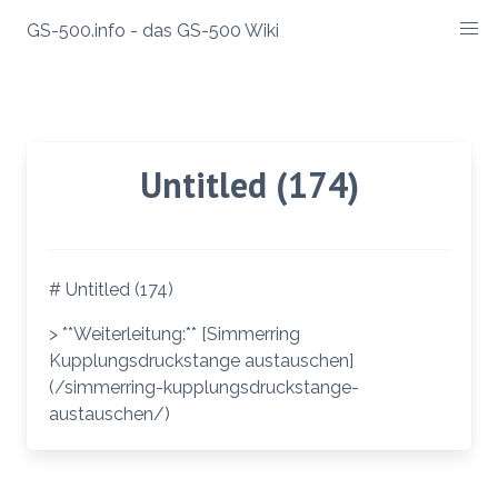
Zum
GS-500.info - das GS-500 Wiki
Inhalt
springen
Untitled (174)
# Untitled (174)
> **Weiterleitung:** [Simmerring
Kupplungsdruckstange austauschen]
(/simmerring-kupplungsdruckstange-
austauschen/)